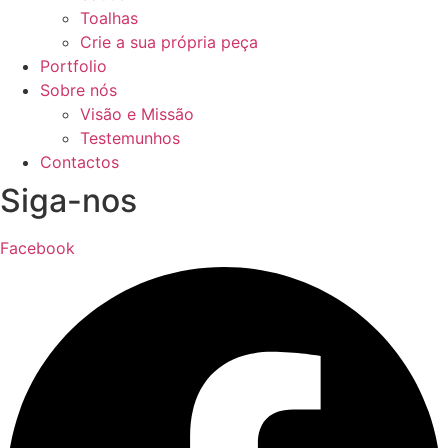
Toalhas
Crie a sua própria peça
Portfolio
Sobre nós
Visão e Missão
Testemunhos
Contactos
Siga-nos
Facebook