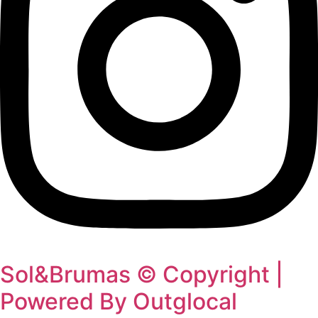
Sol&Brumas © Copyright |
Powered By Outglocal