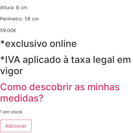
Altura: 8 cm
Perímetro: 58 cm
59.00
€
*exclusivo online
*IVA aplicado à taxa legal em
vigor
Como descobrir as minhas
medidas?
1 em stock
Quantidade
Adicionar
de
Chapéu