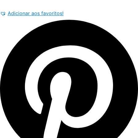
Amarelo/Verde
Adicionar aos favoritos!