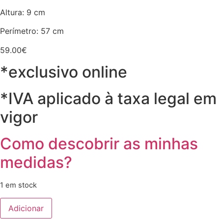
Altura: 9 cm
Perímetro: 57 cm
59.00
€
*exclusivo online
*IVA aplicado à taxa legal em
vigor
Como descobrir as minhas
medidas?
1 em stock
Quantidade
Adicionar
de
Chapéu