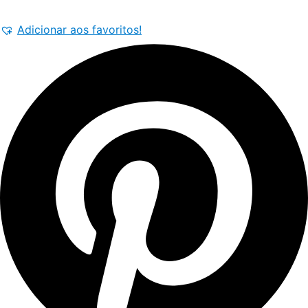
Laranja/Verde
Adicionar aos favoritos!